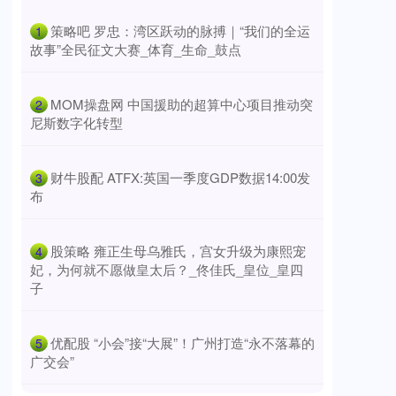
​策略吧 罗忠：湾区跃动的脉搏｜“我们的全运
1
故事”全民征文大赛_体育_生命_鼓点
​MOM操盘网 中国援助的超算中心项目推动突
2
尼斯数字化转型
​财牛股配 ATFX:英国一季度GDP数据14:00发
3
布
​股策略 雍正生母乌雅氏，宫女升级为康熙宠
4
妃，为何就不愿做皇太后？_佟佳氏_皇位_皇四
子
​优配股 “小会”接“大展”！广州打造“永不落幕的
5
广交会”