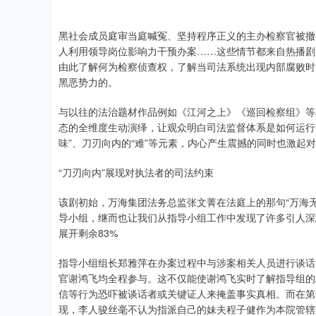
黑社会成员庭审当庭喊冤、坚持程序正义的主办检察官被撤并
人利用领导岗位影响力干预办案……这些情节都来自热播剧
由此了解何为检察侦查权，了解当司法系统出现内部腐败时，
黑恶势力的。
与以往的法治题材作品例如《江河之上》《巡回检察组》等
态的全维度生动演绎，让观众明白司法监督体系是如何运行
味”、刀刃向内的“难”等元素，内心产生震撼的同时也激起
“刀刃向内”展现对执法者的司法约束
该剧初始，万海集团法务总监张文菁在法庭上的那句“万海
导小组，继而也让我们从指导小组工作中发现了许多引人深
展开剩余83%
指导小组组长郑雅萍在办案过程中与涉案相关人员进行谈话
官谢鸿飞均全程参与。这不仅能使谢鸿飞实时了解指导组的
信等行为恐吓被谈话者或关键证人来掩盖事实真相。而在第
现，李人骏丝毫不认为指派自己的妹夫程子健作为本院管辖