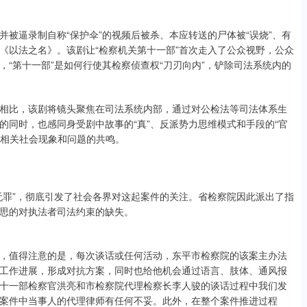
被逼录制自称“保护伞”的视频后被杀、本应转送的尸体被“误烧”、有
《以法之名》。该剧让“检察机关第十一部”首次走入了公众视野，公众
“第十一部”是如何行使其检察侦查权“刀刃向内”，铲除司法系统内的
相比，该剧将镜头聚焦在司法系统内部，通过对公检法等司法体系生
的同时，也感同身受剧中故事的“真”、反派势力思维模式和手段的“官
对相关社会现象和问题的共鸣。
无罪”，彻底引发了社会各界对这起案件的关注。省检察院因此派出了指
思的对执法者司法约束的缺失。
，值得注意的是，每次谈话或任何活动，东平市检察院的该案主办法
工作进展，形成对抗方案，同时也给他机会通过语言、肢体、通风报
十一部检察官洪亮和市检察院代理检察长李人骏的谈话过程中我们发
案件中当事人的代理律师有任何不妥。此外，在整个案件推进过程