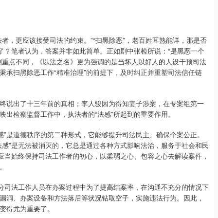
者，更应该接受司法的约束。”“扫黑除恶”，老百姓耳熟能详，那是否
义了？笔者认为，答案并非如此简单。正如剧中张检所说：“是黑恶一个
侧重点不同，《以法之名》更为强调的是当坏人以好人的人设干预司法
秉承扫黑除恶工作“精准治理”的前提下，及时纠正并重塑司法信任链
终说出了十三年前的真相；李人骏因为得知妻子涉案，在专案组第一
映出检察监督工作中，执法者的“法感”所起到的重要作用。
感”是道德秩序的第二种形式，它能够提升司法民主、确保个案公正。
法感”是无法被消灭的，它总是通过各种方式影响法治，服务于社会和民
其应当始终保持司法工作者的初心，以柔弱之心、包容之心去解读案件，
。
部分司法工作人员在办案过程中为了提高结案率，在沟通不充分的情况下
漏洞、办案设备和方法落后等状况钻取空子，实施违法行为。因此，
变得尤为重要了。