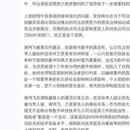
中，司法系统涉黑势力竟然预判到了指导组下一步需要找到
上述剧情中直接或间接体现出的问题，皆反映出在当下司法
则极其容易出现知法懂法的司法涉黑势力利用其法律知识或
良法才能善治，完善的执法司法监督制度是人民对执法司法
刃向内”的部门，也正是这个原因。
谢鸿飞被查出问题后，在政绩与案件的真实性、公正性之间
李人骏此时还未对兰景茗有任何怀疑，一心只想着尽快抹去
有利于政绩的案件结果才是此时最为重要的。这也为剧中后
后，当洪亮发现十三年前办理的案件有错时，也陷入了自我
此，如何合理制定规则对执法者进行约束，以确保案件的真
起一个错案带来的长久的社会影响和法律影响，个人犯错的
在第一位，把个人犯错的责任放后，相关的法律制度也应当
谢鸿飞在调取嫌疑人的通话记录之后，在交给李人骏之前先
健与李人骏、谢鸿飞、兰景茗等人的身份关系；作为刑侦大
现无不反映出将数字科技技术引入司法监督工作的急迫性，应
慢跑者”案便是一个启示，该案直到2002年利用新的DN
法机关的技术装备水平，借助新兴技术提高办案效率的同时
上做到动态、实时、有效的司法约束。