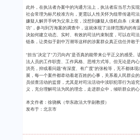
此外，在执法者办案中的沟通方法上，执法者应当尽力实现
社会常理为标尺校准方向，更需以人性关怀为纽带传递司法
嫌疑人解开手铐为父亲上坟，没想到嫌疑人借机自杀（未遂
功”，参与到万海案的调查中，这就体现了法律范围内的有
决如何建立动态、实时、有效的司法约束制度，可以在司法
链条，让类似于剧中万潮等这样的涉案群众真正信任并敢于
“担当”决定了“刀刃向内”是否真的能带来公平正义的感受
法人员的工作职责、工作风格、思维方式等。但无论是内心
洪亮，抑或看问题“有深度、有广度”的张检等，无不都体
展，每一个案件都牵动着老百姓的心事，关系着人民群众的
员侦查活动的监督，尤其是对司法活动中渎职犯罪行为追究
义，充分理解司法为民的理念，走进群众中，倾听群众的心
本文作者：徐骁枫（华东政法大学副教授）
发布于：北京市