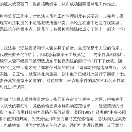
的证人或突破口，提前掐断线索，从而成功阻碍指导组工作推进。
检察监督工作中，对执法人员的工作管理制度有必要进一步完善，否
现有司法制度的不足逃避或掩盖罪责。不论是在剧中还是在现实里，
系统信任的根本点。近几年，各级检察院陆续成立了第十一部这一“刀
，政法委书记兰景茗和李人骏选择了前者。兰景茗是李人骏的伯乐，
代理检察长的“代”字，因此急着将案子尘埃落定——与案件真相相比，
续李人骏不经意间被塑造成东平检察系统的那把“伞”打下了伏笔。随
的否定之中，这才有了郑雅萍对其的质问：“请你对得起这身衣服。”因
实性、公正性，就变得尤为重要。剧中似乎已经对此进行了回答：“比
责任其实是微不足道的”。对待错案，应该把案件的真实性和公正性放
对此进行保障。
告知了涉黑人员并商量对策；指导组在审查过程中，才逐步得知程子
队队长的姜红军，竟然偷偷更换水样影响鉴定结果……这些情形的出
当充分借用科技的力量防范冤假错案。美国1989年经典的“中央公园
A技术才使真凶归案。为充分运用科技力量防范冤假错案，必须加快提高政
，也能够第一时间对执法者任何违法、违纪行为进行甄别，真正意义