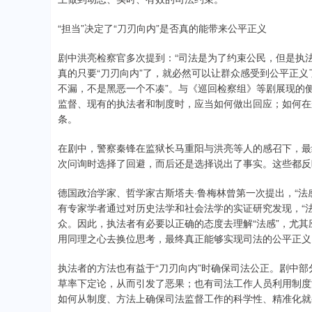
“担当”决定了“刀刃向内”是否真的能带来公平正义
剧中洪亮检察官多次提到：“司法是为了约束公民，但是执法
真的只要“刀刃向内”了，就必然可以让群众感受到公平正
不漏，不是黑恶一个不凑”。与《巡回检察组》等剧展现的
监督、现有的执法者和制度时，应当如何做出回应；如何在
条。
在剧中，警察秦锋在监狱长马重阳与洪亮等人的感召下，最
次问询时选择了回避，而后还是选择说出了事实。这些都反
德国政治学家、哲学家古斯塔夫·鲁梅林曾第一次提出，“法
有专家学者通过对历史法学和社会法学的实证研究发现，“
众。因此，执法者有必要以正确的态度去理解“法感”，尤
用同理之心去换位思考，最终真正能够实现司法的公平正义
执法者的方法也有益于“刀刃向内”时确保司法公正。剧中
草率下定论，从而引发了恶果；也有司法工作人员利用制度
如何从制度、方法上确保司法监督工作的科学性、精准化就