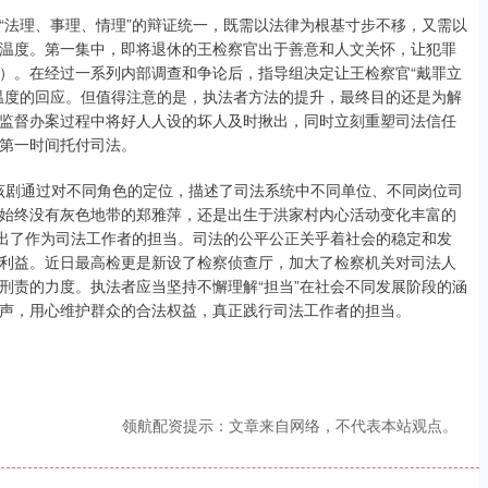
“法理、事理、情理”的辩证统一，既需以法律为根基寸步不移，又需以
温度。第一集中，即将退休的王检察官出于善意和人文关怀，让犯罪
）。在经过一系列内部调查和争论后，指导组决定让王检察官“戴罪立
温度的回应。但值得注意的是，执法者方法的提升，最终目的还是为解
监督办案过程中将好人人设的坏人及时揪出，同时立刻重塑司法信任
第一时间托付司法。
。该剧通过对不同角色的定位，描述了司法系统中不同单位、不同岗位司
始终没有灰色地带的郑雅萍，还是出生于洪家村内心活动变化丰富的
现出了作为司法工作者的担当。司法的公平公正关乎着社会的稳定和发
利益。近日最高检更是新设了检察侦查厅，加大了检察机关对司法人
刑责的力度。执法者应当坚持不懈理解“担当”在社会不同发展阶段的涵
声，用心维护群众的合法权益，真正践行司法工作者的担当。
领航配资提示：文章来自网络，不代表本站观点。