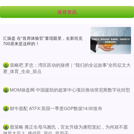
推荐资讯
汇操盘 在“首席体验官”童瑶眼里，全新坦克
700原来是这样的！
​策略吧 罗忠：湾区跃动的脉搏｜“我们的全运故事”全民征文大
1
赛_体育_生命_鼓点
​MOM操盘网 中国援助的超算中心项目推动突尼斯数字化转型
2
​财牛股配 ATFX:英国一季度GDP数据14:00发布
3
​股策略 雍正生母乌雅氏，宫女升级为康熙宠妃，为何就不愿
4
做皇太后？_佟佳氏_皇位_皇四子