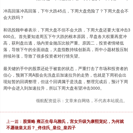
冲高回落冲高回落，下午大跌45点，下周大盘危险了？下周大盘会不
会大跌吗？
和讯投顾申睿表示，下周大盘不但不会大跌，下周大盘还要大涨冲击3
600点。首先要知道周五下午大跌的根本原因，早盘各大权重再度冲
高，获利盘出逃，场内资金抛压比较严重。原因二，投资者情绪低
落，导致下午的全面崩盘，大盘指数持续创新高，而中小题材股压制
持续补涨，导致了很多投资者对行情失望。
最关键的手中的股票还处于被套的状态，严重打击了市场和投资者的
信心，预测下周A股会先洗盘后加速拉升的走势，也就是下周初会出
现短暂的回调整理，但这个回调属于是洗盘，整理完成后，预计下周
周中会进入到加速拉升，所以下周大盘有望冲击3000。
领航配资提示：文章来自网络，不代表本站观点。
上一篇：
股策略 雍正生母乌雅氏，宫女升级为康熙宠妃，为何就
不愿做皇太后？_佟佳氏_皇位_皇四子