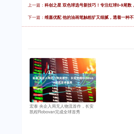
上一篇：
科创之星 双色球选号新技巧！专注红球0-9尾数
下一篇：
维嘉优配 他的油画笔触粗犷又细腻，透着一种
宏泰 央企入局无人物流首作，长安
凯程Robovan完成全球首秀