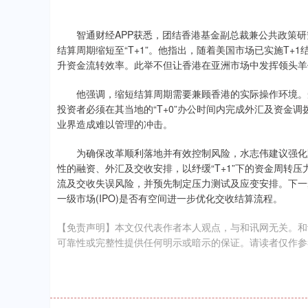
智通财经APP获悉，团结香港基金副总裁兼公共政策研
结算周期缩短至“T+1”。他指出，随着美国市场已实施T
升资金流转效率。此举不但让香港在亚洲市场中发挥领头羊
他强调，缩短结算周期需要兼顾香港的实际操作环境。受
投资者必须在其当地的“T+0”办公时间内完成外汇及资金调
业界造成难以管理的冲击。
为确保改革顺利落地并有效控制风险，水志伟建议强化
性的融资、外汇及交收安排，以纾缓“T+1”下的资金周转
流及交收失误风险，并预先制定压力测试及应变安排。下一步
一级市场(IPO)是否有空间进一步优化交收结算流程。
【免责声明】本文仅代表作者本人观点，与和讯网无关。和
可靠性或完整性提供任何明示或暗示的保证。请读者仅作参考，并请自行