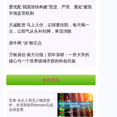
爱优配 我国加快构建“宽进、严管、重处”建筑
市场监管机制
天诚配资 马上入伏，记得要扶阳，每天喝一
点，让阳气从头补到脚，寒湿消散
鼎牛网 “泳”敢亿点
万银鼎信 南方日报｜四年深耕：一所大学的
雄心与一个世界级城市群的科创共振
推荐资讯
宏泰 央企入局无人物流首
作，长安凯程Robovan完成
全球首秀