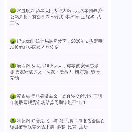
​常盈股票 伪军头目大吃大喝，八路军团政委
1
公然亮相：有喜事咋不请我_李水清_王耀华_武
工队
​纪源优配 统计局最新发声，2026年支撑消费
2
增长的积极因素依然较多
​满瑞网 从天后到小女人，霉霉被‘安全感爆
3
棚’男友宠成少女，网友：羡慕！_凯尔斯_感情_
互动
​配资猫 团结香港基金：欢迎港交所计划于明
4
年将股票现货市场结算周期缩短至“T+1”
​利配网 知音湖北，与“篮”共舞！湖北省全国百
5
强县篮球联赛火热来袭_参赛_比赛_注册