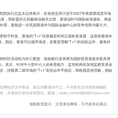
究院执行总监水志伟表示，欢迎港交所计划于2027年将股票现货市场
+1结算，而欧盟亦正积极推动相关过渡，香港适时与国际标准接轨，将提
作用，更能进一步巩固香港作为国际金融中心的竞争优势与吸引力。
制于时差，香港的“T+1”结算截至时间正值欧美凌晨，这意味着海外
拨。因此，香港可以循序渐进，首要是理顺“T+1”的实际运作，避免对
跨时区流动性与外汇配套，鼓励银行及券商为国际投资者提供更具弹
压力。其次，针对中小型中介人的承受能力，监管机构应加强监察其资金
，待股票二级市场的“T+1”安排运作平稳后，再检视其他范畴，例如
讯网站对文中陈述、观点判断保持中立，不对所包含内容的准确性、
承担全部责任。邮箱：news_center@staff.hexun.com
领航配资提示：文章来自网络，不代表本站观点。