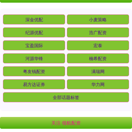
深金优配
小麦策略
纪源优配
浩广配资
宝盈国际
宏泰
河源华锋
楠希配资
粤友钱配资
满瑞网
易方达证券
华力网
全部话题标签
关注 领航配资