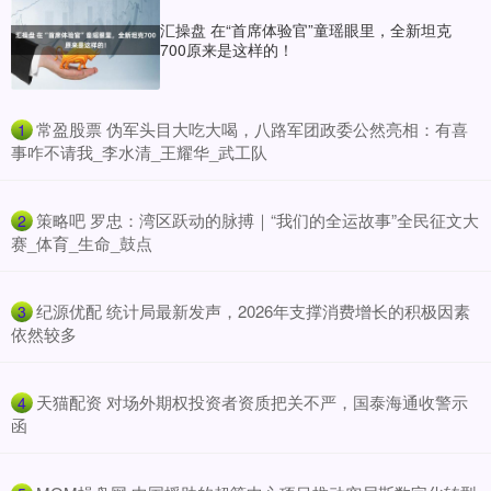
汇操盘 在“首席体验官”童瑶眼里，全新坦克
700原来是这样的！
​常盈股票 伪军头目大吃大喝，八路军团政委公然亮相：有喜
1
事咋不请我_李水清_王耀华_武工队
​策略吧 罗忠：湾区跃动的脉搏｜“我们的全运故事”全民征文大
2
赛_体育_生命_鼓点
​纪源优配 统计局最新发声，2026年支撑消费增长的积极因素
3
依然较多
​天猫配资 对场外期权投资者资质把关不严，国泰海通收警示
4
函