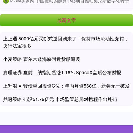
​MOM操盘网 中国援助的超算中心项目推动突尼斯数字化转型
5
最新文章
上上通 5000亿元买断式逆回购来了！保持市场流动性充裕，
央行法宝很多
小麦策略 霍尔木兹海峡附近货船遭袭
嘉理证券 盘前：纳指期货涨1.16% SpaceX盘后公布财报
上升浪 可转债重回投资C位：年内募资568亿，新券无一破发
鼎冠策略 罚没51.79亿元 市场监管总局对携程作出处罚