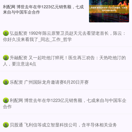
利配网 博世去年在华1223亿元销售额，七成
来自与中国车企合作
​弘益配资 1992年陈云原警卫员赵天元去看望老首长，陈云：
1
你好久没来看我了_同志_工作_哲学
​升融配资 又一起吃他汀猝死！医生再三劝告：天热吃他汀的
2
人，要注意这4点
​乐配资 广州国际龙舟邀请赛6月20日开赛
3
​利配网 博世去年在华1223亿元销售额，七成来自与中国车企
4
合作
​贝股通 飞利信等成立智显科技公司，含半导体相关业务
5